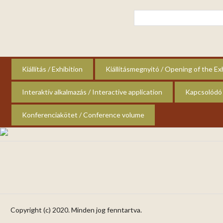
Ugrás
a
fő
tartalomra
Kiállítás / Exhibition
Kiállításmegnyitó / Opening of the Ex
Interaktív alkalmazás / Interactive application
Kapcsolódó 
Konferenciakötet / Conference volume
Copyright (c) 2020. Minden jog fenntartva.