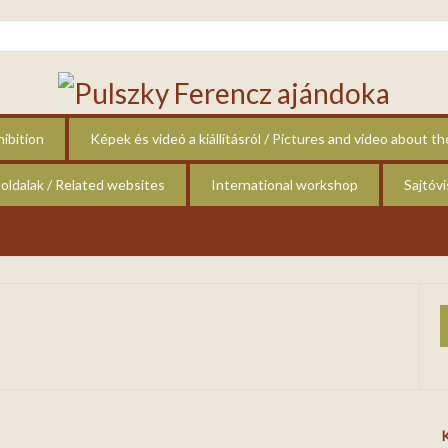
hibition
Képek és videó a kiállításról / Pictures and video about th
oldalak / Related websites
International workshop
Sajtóv
K