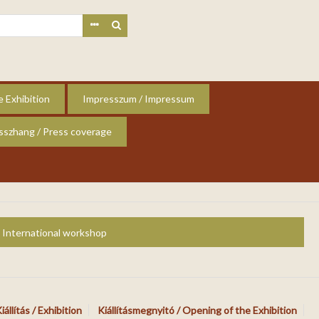
e Exhibition
Impresszum / Impressum
isszhang / Press coverage
International workshop
iállítás / Exhibition
Kiállításmegnyitó / Opening of the Exhibition