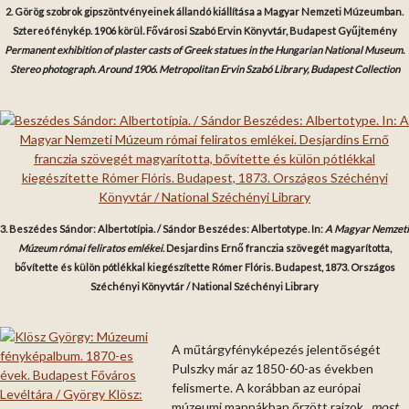
2. Görög szobrok gipszöntvényeinek állandó kiállítása a Magyar Nemzeti Múzeumban.
Sztereó fénykép. 1906 körül
.
Fővárosi Szabó Ervin Könyvtár, Budapest Gyűjtemény
Permanent exhibition of plaster casts of Greek statues in the Hungarian National Museum.
Stereo photograph. Around 1906. Metropolitan Ervin Szabó Library, Budapest Collection
3. Beszédes Sándor: Albertotípia. / Sándor Beszédes: Albertotype. In:
A Magyar Nemzeti
Múzeum római feliratos emlékei
. Desjardins Ernő franczia szövegét magyarította,
bővítette és külön pótlékkal kiegészítette Rómer Flóris. Budapest, 1873. Országos
Széchényi Könyvtár / National Széchényi Library
A műtárgyfényképezés jelentőségét
Pulszky már az 1850-60-as években
felismerte. A korábban az európai
múzeumi mappákban őrzött rajzok
„most,