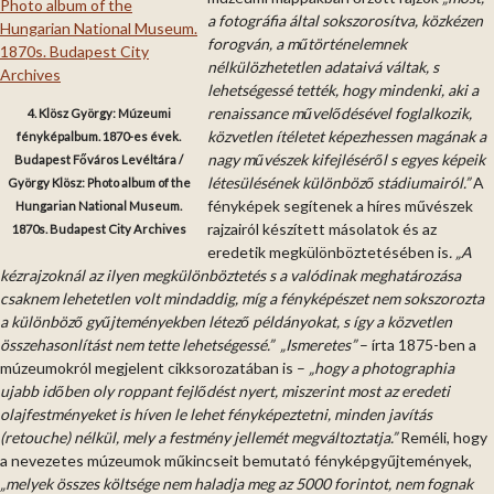
a fotográfia által sokszorosítva, közkézen
forogván, a műtörténelemnek
nélkülözhetetlen adataivá váltak, s
lehetségessé tették, hogy mindenki, aki a
renaissance művelődésével foglalkozik,
4. Klösz György: Múzeumi
közvetlen ítéletet képezhessen magának a
fényképalbum. 1870-es évek.
nagy művészek kifejléséről s egyes képeik
Budapest Főváros Levéltára /
létesülésének különböző stádiumairól.”
A
György Klösz: Photo album of the
fényképek segítenek a híres művészek
Hungarian National Museum.
rajzairól készített másolatok és az
1870s. Budapest City Archives
eredetik megkülönböztetésében is
. „A
kézrajzoknál az ilyen megkülönböztetés s a valódinak meghatározása
csaknem lehetetlen volt mindaddig, míg a fényképészet nem sokszorozta
a különböző gyűjteményekben létező példányokat, s így a közvetlen
összehasonlítást nem tette lehetségessé.”
„Ismeretes”
– írta 1875-ben a
múzeumokról megjelent cikksorozatában is –
„hogy a photographia
ujabb időben oly roppant fejlődést nyert, miszerint most az eredeti
olajfestményeket is híven le lehet fényképeztetni, minden javítás
(retouche) nélkül, mely a festmény jellemét megváltoztatja.”
Reméli, hogy
a nevezetes múzeumok műkincseit bemutató fényképgyűjtemények,
„melyek összes költsége nem haladja meg az 5000 forintot, nem fognak