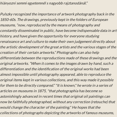
hiányozni semmi egyetemnél s nagyobb rajztanodánál.”
Pulszky recognized the importance of artwork photography back in the
1850-60s. The drawings, previously kept in the folders of European
museums, “now, reproduced by the means of photography and
constantly disseminated in public, have become indispensable data in art
history, and have given the opportunity for everyone studying
renaissance art and culture to make their own judgement directly about
the artistic development of the great artists and the various stages of the
creation of their certain artworks.” Photographs can also help
differentiate between the reproductions made of these drawings and the
original artworks. “When it comes to the images drawn by hand, such a
differentiation and the identification of the original works had been
almost impossible until photography appeared, able to reproduce the
original items kept in various collections, and this way made it possible
for them to be directly compared.” "It is known," he wrote in a series of
articles on museums in 1875, "that photographia has become so
astonishingly advanced in recent times that original oil paintings can
now be faithfully photographed, without any correction (retouche) that
would change the character of the painting." He hopes that the
collections of photographs depicting the artworks of famous museums,