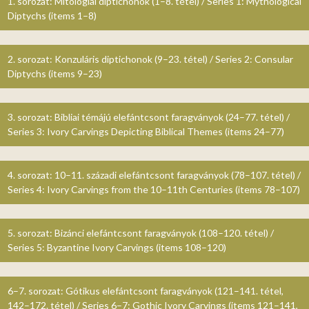
1. sorozat: Mitológiai diptichonok (1–8. tétel) / Series 1: Mythological
Diptychs (items 1–8)
2. sorozat: Konzuláris diptichonok (9–23. tétel) / Series 2: Consular
Diptychs (items 9–23)
3. sorozat: Bibliai témájú elefántcsont faragványok (24–77. tétel) /
Series 3: Ivory Carvings Depicting Biblical Themes (items 24–77)
4. sorozat: 10–11. századi elefántcsont faragványok (78–107. tétel) /
Series 4: Ivory Carvings from the 10–11th Centuries (items 78–107)
5. sorozat: Bizánci elefántcsont faragványok (108–120. tétel) /
Series 5: Byzantine Ivory Carvings (items 108–120)
6–7. sorozat: Gótikus elefántcsont faragványok (121–141. tétel,
142–172. tétel) / Series 6–7: Gothic Ivory Carvings (items 121–141,