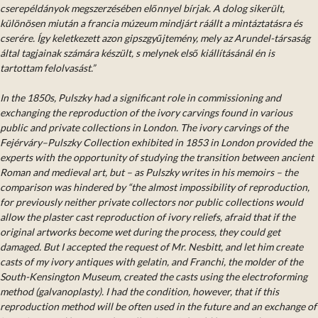
cserepéldányok megszerzésében előnnyel bírjak. A dolog sikerült,
különösen miután a francia múzeum mindjárt ráállt a mintáztatásra és
cserére. Így keletkezett azon gipszgyűjtemény, mely az Arundel-társaság
által tagjainak számára készült, s melynek első kiállításánál én is
tartottam felolvasást.”
In the 1850s, Pulszky had a significant role in commissioning and
exchanging the reproduction of the ivory carvings found in various
public and private collections in London. The ivory carvings of the
Fejérváry–Pulszky Collection exhibited in 1853 in London provided the
experts with the opportunity of studying the transition between ancient
Roman and medieval art, but – as Pulszky writes in his memoirs – the
comparison was hindered by “the almost impossibility of reproduction,
for previously neither private collectors nor public collections would
allow the plaster cast reproduction of ivory reliefs, afraid that if the
original artworks become wet during the process, they could get
damaged. But I accepted the request of Mr. Nesbitt, and let him create
casts of my ivory antiques with gelatin, and Franchi, the molder of the
South-Kensington Museum, created the casts using the electroforming
method (galvanoplasty). I had the condition, however, that if this
reproduction method will be often used in the future and an exchange of