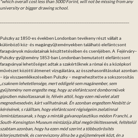
"which overall cost less than 5000 Forint, will not be missing from any
university or bigger drawing school.
______________________________________________________________________
Pulszky az 1850-es években Londonban tevékeny részt vállalt a
különböző köz- és magángyűjteményekben található elefántcsont
faragványok másolatainak készíttetésében és cseréjében. A Fejérváry–
Pulszky-gyűjtemény 1853-ban Londonban bemutatott elefántcsont
faragványai lehetőséget adtak a szakértőknek a római és a középkori
művészet közötti átmenet vizsgálatára, az összehasonlításokat azonban
– írja visszaemlékezéseiben Pulszky – megnehezítette a sokszorosítás
„csaknem lehetetlensége, mert eddigelé sem magánember, sem
gyűjtemény nem engedte meg, hogy az elefántcsont domborművek
gipszben másoltassanak le, félvén attól, hogy ezen művelet alatt
megnedvesedvén, kárt vallhatnának. Én azonban engedtem Nesbitt úr
kérésének, s ráálltam, hogy elefántcsont régiségeim zselatinnal
lemintáztassanak, s hogy a minták galvanoplasztikus módon Franchi, a
South-Kensington Museum mintázója által megörökíttessenek, feltételül
szabtam azonban, hogy ha ezen mód szerint a többszörösítés
kiterjesztetnék, és csereviszony állna be a gyűjtemények közt, én a