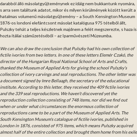
darabból álló másolatgyűjteménynek ez idáig nem bukkantunk nyomára,
s arra sem találtunk adatot, mikor és milyen körülmények között került a
hatalmas volumenű másolatgyűjtemény – a South Kensington Museum
1876-os londoni elefántcsont másolat katalógusa 975 tételből állt,
Pulszky tehát a teljes készletnek majdnem a felét megszerezte, s haza is
hozta itáliai száműzetéséből – az Iparművészeti Múzeumba.
We can also draw the conclusion that Pulszky had his own collection of
fictile ivories from two letters. In one of these letters Elemér Czakó, the
director of the Hungarian Royal National School of Arts and Crafts,
thanked the Museum of Applied Arts for giving the school Pulszky’s
collection of ivory carvings and seal reproductions. The other letter was
a document signed by Imre Bellaagh, the secretary of the educational
institute. According to this letter, they received the 409 fictile ivories
and the 339 seal reproductions. We haven’t discovered yet the
reproduction collection consisting of 748 items, nor did we find out
when or under what circumstances the enormous collection of
reproductions came to be a part of the Museum of Applied Arts. The
South Kensington Museum's catalogue of fictile ivories, published in
London in 1876, consisted of 975 items, which means Pulszky acquired
almost half of the entire collection and brought them home from his exile