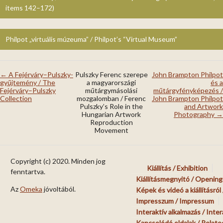
items 142–172)
Philpot „virtuális múzeuma” / Philpot’s “Virtual Museum”
← A Fejérváry–Pulszky-
Pulszky Ferenc szerepe
John Brampton Philpot
gyűjtemény / The
a magyarországi
és a
Fejérváry–Pulszky
műtárgymásolási
műtárgyfényképezés /
Collection
mozgalomban / Ferenc
John Brampton Philpot
Pulszky’s Role in the
and Artwork
Hungarian Artwork
Photography →
Reproduction
Movement
Copyright (c) 2020. Minden jog
Kiállítás / Exhibition
fenntartva.
Kiállításmegnyitó / Opening 
Az
Omeka
jóvoltából.
Képek és videó a kiállításról
Impresszum / Impressum
Interaktív alkalmazás / Inter
Kapcsolódó oldalak / Relat