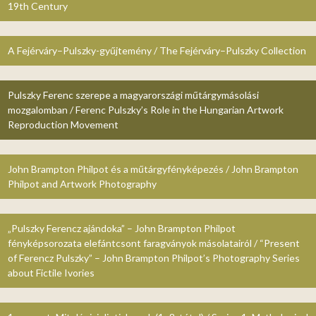
19th Century
A Fejérváry–Pulszky-gyűjtemény / The Fejérváry–Pulszky Collection
Pulszky Ferenc szerepe a magyarországi műtárgymásolási
mozgalomban / Ferenc Pulszky’s Role in the Hungarian Artwork
Reproduction Movement
John Brampton Philpot és a műtárgyfényképezés / John Brampton
Philpot and Artwork Photography
„Pulszky Ferencz ajándoka” – John Brampton Philpot
fényképsorozata elefántcsont faragványok másolatairól / “Present
of Ferencz Pulszky” – John Brampton Philpot’s Photography Series
about Fictile Ivories