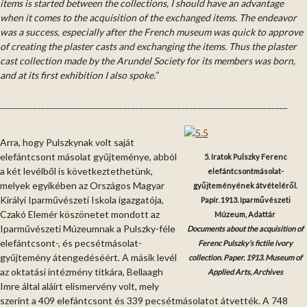
items is started between the collections, I should have an advantage
when it comes to the acquisition of the exchanged items. The endeavor
was a success, especially after the French museum was quick to approve
of creating the plaster casts and exchanging the items. Thus the plaster
cast collection made by the Arundel Society for its members was born,
and at its first exhibition I also spoke.”
______________________________________________________________________
Arra, hogy Pulszkynak volt saját
elefántcsont másolat gyűjteménye, abból
5. Iratok Pulszky Ferenc
a két levélből is következtethetünk,
elefántcsontmásolat-
melyek egyikében az Országos Magyar
gyűjteményének átvételéről.
Királyi Iparművészeti Iskola igazgatója,
Papír. 1913. Iparművészeti
Czakó Elemér köszönetet mondott az
Múzeum, Adattár
Iparművészeti Múzeumnak a Pulszky-féle
Documents about the acquisition of
elefántcsont-, és pecsétmásolat-
Ferenc Pulszky’s fictile ivory
gyűjtemény átengedéséért. A másik levél
collection. Paper. 1913. Museum of
az oktatási intézmény titkára, Bellaagh
Applied Arts, Archives
Imre által aláírt elismervény volt, mely
szerint a 409 elefántcsont és 339 pecsétmásolatot átvették. A 748