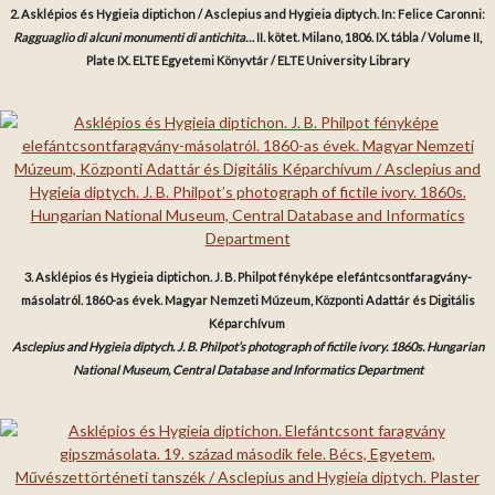
2. Asklépios és Hygieia diptichon / Asclepius and Hygieia diptych. In: Felice Caronni:
Ragguaglio di alcuni monumenti di antichita…
II. kötet. Milano, 1806. IX. tábla / Volume II,
Plate IX. ELTE Egyetemi Könyvtár / ELTE University Library
3. Asklépios és Hygieia diptichon. J. B. Philpot fényképe elefántcsontfaragvány-
másolatról. 1860-as évek. Magyar Nemzeti Múzeum, Központi Adattár és Digitális
Képarchívum
Asclepius and Hygieia diptych. J. B. Philpot’s photograph of fictile ivory. 1860s. Hungarian
National Museum, Central Database and Informatics Department