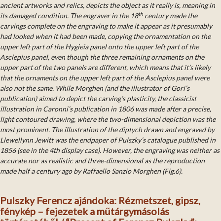
ancient artworks and relics, depicts the object as it really is, meaning in
th
its damaged condition. The en­graver in the 18
century made the
carvings complete on the engraving to make it ap­pear as it presumably
had looked when it had been made, copying the ornamentation on the
upper left part of the Hygieia panel onto the upper left part of the
Asclepius panel, even though the three remaining ornaments on the
upper part of the two pan­els are different, which means that it’s likely
that the ornaments on the upper left part of the Asclepius panel were
also not the same. While Morghen (and the illustrator of Gori’s
publication) aimed to depict the carving’s plasticity, the classicist
illustration in Caronni’s publication in 1806 was made after a precise,
light contoured drawing, where the two-dimensional depiction was the
most prominent.
The illustration of the diptych drawn and engraved by
Llewellynn Jewitt was the endpaper of Pulszky’s catalogue published in
1856 (see in the 4th display case). However, the engraving was neither as
accurate nor as realistic and three-dimensional as the repro­duction
made half a century ago by Raffaello Sanzio
Morghen
(Fig.6).
Pulszky Ferencz ajándoka: Rézmetszet, gipsz,
fénykép – fejezetek a műtárgymásolás