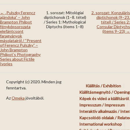
← „Pulszky Ferencz
1. sorozat: Mitológiai
2. sorozat: Konzuláris
ajándoka” – John
diptichonok (1–8. tétel)
diptichonok (9–23.
Brampton Philpot
/ Series 1: Mythological
tétel) / Series 2:
fényképsorozata
Diptychs (items 1–8)
Consular Diptychs
elefántcsont
(items 9–23) →
faragványok
másolatairól / “Present
of Ferencz Pulszky” –
John Brampton
Philpot’s Photography
Series about Fictile
Ivories
Copyright (c) 2020. Minden jog
Kiállítás / Exhibition
fenntartva.
Kiállításmegnyitó / Opening 
Az
Omeka
jóvoltából.
Képek és videó a kiállításról
Impresszum / Impressum
Interaktív alkalmazás / Inter
Kapcsolódó oldalak / Relat
International workshop