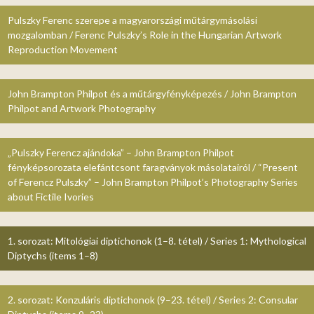
Pulszky Ferenc szerepe a magyarországi műtárgymásolási
mozgalomban / Ferenc Pulszky’s Role in the Hungarian Artwork
Reproduction Movement
John Brampton Philpot és a műtárgyfényképezés / John Brampton
Philpot and Artwork Photography
„Pulszky Ferencz ajándoka” – John Brampton Philpot
fényképsorozata elefántcsont faragványok másolatairól / “Present
of Ferencz Pulszky” – John Brampton Philpot’s Photography Series
about Fictile Ivories
1. sorozat: Mitológiai diptichonok (1–8. tétel) / Series 1: Mythological
Diptychs (items 1–8)
2. sorozat: Konzuláris diptichonok (9–23. tétel) / Series 2: Consular