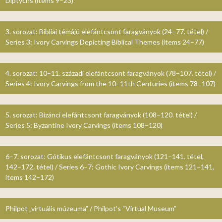
Diptychs (items 9–23)
3. sorozat: Bibliai témájú elefántcsont faragványok (24–77. tétel) /
Series 3: Ivory Carvings Depicting Biblical Themes (items 24–77)
4. sorozat: 10–11. századi elefántcsont faragványok (78–107. tétel) /
Series 4: Ivory Carvings from the 10–11th Centuries (items 78–107)
5. sorozat: Bizánci elefántcsont faragványok (108–120. tétel) /
Series 5: Byzantine Ivory Carvings (items 108–120)
6–7. sorozat: Gótikus elefántcsont faragványok (121–141. tétel,
142–172. tétel) / Series 6–7: Gothic Ivory Carvings (items 121–141,
items 142–172)
Philpot „virtuális múzeuma” / Philpot’s “Virtual Museum”