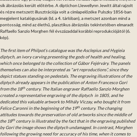
sík ábrázolás került előtérbe. A diptichon Llewellynn Jewitt által rajzolt
és rézre metszett illusztrációja volt a címlapelőzéke Pulszky 1856-ban
megjelent katalógusának (ld. a 4. tárlóban), a metszet azonban mind a
pontosság, mind az élethű, plasztikus ábrázolás tekintetében elmaradt
Raffaello Sanzio Morghen fél évszázaddal korábbi reprodukciójától (6.
kép).
The first item of Philpot’s catalogue was the Asclepius and Hygieia
diptych, an ivory carving presenting the gods of health and healing,
which once belonged to the collection of Gábor Fejérváry. The panels
themselves can also be interpreted as "art reproductions”, since they
depict statues standing on pedestals. The engraving illustrations of the
diptych already appears in the publication of Anton Francesco Gori
th
from the 18
century.
The Italian engraver Raffaello Sanzio Morghen
created a representative engraving of the diptych in 1805, and he
dedicated this valuable artwork to Mihály Viczay, who bought it from
th
Felice Caronni in the beginning of the 19
century. The changing
attitudes towards the preserva­tion of old artworks since the middle of
th
the 18
century is illustrated by the fact that in the engraving published
by Gori the image shows the diptych undamaged. In contrast, Morghen
following the growing need for accuracy of his time, when it comes to