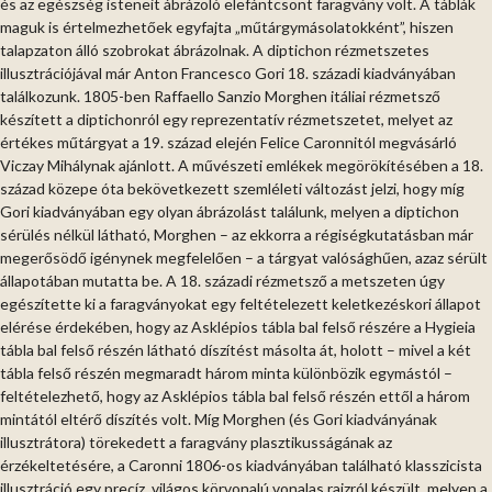
és az egészség isteneit ábrázoló elefántcsont faragvány volt. A táblák
maguk is értelmezhetőek egyfajta „műtárgymásolatokként”, hiszen
talapzaton álló szobrokat ábrázolnak. A diptichon rézmetszetes
illusztrációjával már Anton Francesco Gori 18. századi kiadványában
találkozunk. 1805-ben Raffaello Sanzio Morghen itáliai rézmetsző
készített a diptichonról egy reprezentatív rézmetszetet, melyet az
értékes műtárgyat a 19. század elején Felice Caronnitól megvásárló
Viczay Mihálynak ajánlott. A művészeti emlékek megörökítésében a 18.
század közepe óta bekövetkezett szemléleti változást jelzi, hogy míg
Gori kiadványában egy olyan ábrázolást találunk, melyen a diptichon
sérülés nélkül látható, Morghen – az ekkorra a régiségkutatásban már
megerősödő igénynek megfelelően – a tárgyat valósághűen, azaz sérült
állapotában mutatta be. A 18. századi rézmetsző a metszeten úgy
egészítette ki a faragványokat egy feltételezett keletkezéskori állapot
elérése érdekében, hogy az Asklépios tábla bal felső részére a Hygieia
tábla bal felső részén látható díszítést másolta át, holott – mivel a két
tábla felső részén megmaradt három minta különbözik egymástól –
feltételezhető, hogy az Asklépios tábla bal felső részén ettől a három
mintától eltérő díszítés volt. Míg Morghen (és Gori kiadványának
illusztrátora) törekedett a faragvány plasztikusságának az
érzékeltetésére, a Caronni 1806-os kiadványában található klasszicista
illusztráció egy precíz, világos körvonalú vonalas rajzról készült, melyen a