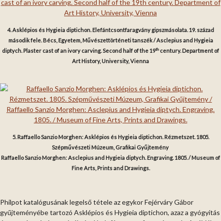
4. Asklépios és Hygieia diptichon. Elefántcsontfaragvány gipszmásolata. 19. század
második fele. Bécs, Egyetem, Művészettörténeti tanszék / Asclepius and Hygieia
th
diptych. Plaster cast of an ivory carving. Second half of the 19
century. Department of
Art History, University, Vienna
5. Raffaello Sanzio Morghen: Asklépios és Hygieia diptichon. Rézmetszet. 1805.
Szépművészeti Múzeum, Grafikai Gyűjtemény
Raffaello Sanzio Morghen: Asclepius and Hygieia diptych. Engraving. 1805. / Museum of
Fine Arts, Prints and Drawings.
Philpot katalógusának legelső tétele az egykor Fejérváry Gábor
gyűjteményébe tartozó Asklépios és Hygieia diptichon, azaz a gyógyítás